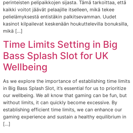
perinteisten pelipaikkojen sijasta. Tämä tarkoittaa, että
kaikki voitot jäävät pelaajille itselleen, mikä tekee
pelielämyksestä entistäkin palkitsevamman. Uudet
kasinot kilpailevat keskenään houkuttelevilla bonuksilla,
mikä […]
Time Limits Setting in Big
Bass Splash Slot for UK
Wellbeing
As we explore the importance of establishing time limits
in Big Bass Splash Slot, it’s essential for us to prioritize
our wellbeing. We all know that gaming can be fun, but
without limits, it can quickly become excessive. By
establishing efficient time limits, we can enhance our
gaming experience and sustain a healthy equilibrium in
[…]