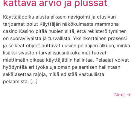
kattava arvio ja plussat
Käyttäjäpolku alusta alkaen: navigointi ja etusivun
tarjoamat polut Käyttäjän näkökulmasta mammona
casino Kasino pitää huolen siitä, että rekisteröityminen
on suoraviivaista ja turvallista. Yksinkertainen prosessi
ja selkeät ohjeet auttavat uusien pelaajien alkuun, minkä
lisäksi sivuston turvallisuusnäkökulmat tuovat
miettimään oikeaa käyttäjätilin hallintaa. Pelaajat voivat
hyödyntää eri työkaluja oman pelaamisen hallintaan
sekä asettaa rajoja, mikä edistää vastuullista
pelaamista. […]
Next
→