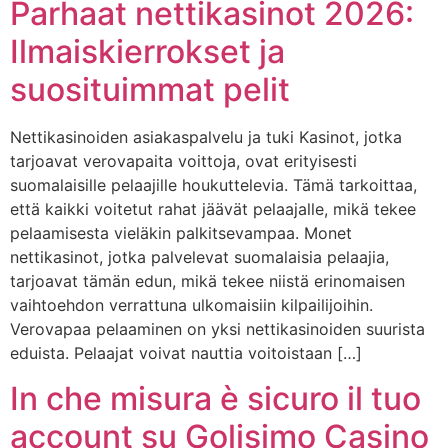
Parhaat nettikasinot 2026:
Ilmaiskierrokset ja
suosituimmat pelit
Nettikasinoiden asiakaspalvelu ja tuki Kasinot, jotka
tarjoavat verovapaita voittoja, ovat erityisesti
suomalaisille pelaajille houkuttelevia. Tämä tarkoittaa,
että kaikki voitetut rahat jäävät pelaajalle, mikä tekee
pelaamisesta vieläkin palkitsevampaa. Monet
nettikasinot, jotka palvelevat suomalaisia pelaajia,
tarjoavat tämän edun, mikä tekee niistä erinomaisen
vaihtoehdon verrattuna ulkomaisiin kilpailijoihin.
Verovapaa pelaaminen on yksi nettikasinoiden suurista
eduista. Pelaajat voivat nauttia voitoistaan […]
In che misura è sicuro il tuo
account su Golisimo Casino