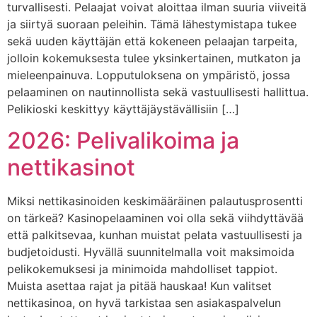
turvallisesti. Pelaajat voivat aloittaa ilman suuria viiveitä
ja siirtyä suoraan peleihin. Tämä lähestymistapa tukee
sekä uuden käyttäjän että kokeneen pelaajan tarpeita,
jolloin kokemuksesta tulee yksinkertainen, mutkaton ja
mieleenpainuva. Lopputuloksena on ympäristö, jossa
pelaaminen on nautinnollista sekä vastuullisesti hallittua.
Pelikioski keskittyy käyttäjäystävällisiin […]
2026: Pelivalikoima ja
nettikasinot
Miksi nettikasinoiden keskimääräinen palautusprosentti
on tärkeä? Kasinopelaaminen voi olla sekä viihdyttävää
että palkitsevaa, kunhan muistat pelata vastuullisesti ja
budjetoidusti. Hyvällä suunnitelmalla voit maksimoida
pelikokemuksesi ja minimoida mahdolliset tappiot.
Muista asettaa rajat ja pitää hauskaa! Kun valitset
nettikasinoa, on hyvä tarkistaa sen asiakaspalvelun