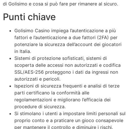
di Golisimo e cosa si può fare per rimanere al sicuro.
Punti chiave
Golisimo Casino impiega l’autenticazione a più
fattori e l’autenticazione a due fattori (2FA) per
potenziare la sicurezza dell’account dei giocatori
in Italia.
Sistemi di protezione sofisticati, sistemi di
scoperta delle accessi non autorizzati e codifica
SSL/AES-256 proteggono i dati da ingressi non
autorizzati e pericoli.
Ispezioni di sicurezza frequenti e analisi di terze
parti certificano la conformità alle
regolamentazioni e migliorano l’efficacia dei
procedure di sicurezza.
Si stimolano i utenti a impostare limiti personali sul
proprio conto e a praticare un gioco consapevole
per mantenere il controllo e diminuire i rischi.