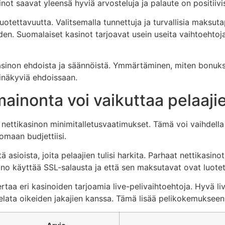
not saavat yleensä hyviä arvosteluja ja palaute on positiivi
tettavuutta. Valitsemalla tunnettuja ja turvallisia maksuta
en. Suomalaiset kasinot tarjoavat usein useita vaihtoehtoja,
asinon ehdoista ja säännöistä. Ymmärtäminen, miten bonukse
pinäkyviä ehdoissaan.
mainonta voi vaikuttaa pelaaji
 nettikasinon minimitalletusvaatimukset. Tämä voi vaihdella
omaan budjettiisi.
asioista, joita pelaajien tulisi harkita. Parhaat nettikasinot
sino käyttää SSL-salausta ja että sen maksutavat ovat luotet
ertaa eri kasinoiden tarjoamia live-pelivaihtoehtoja. Hyvä li
pelata oikeiden jakajien kanssa. Tämä lisää pelikokemukseen 