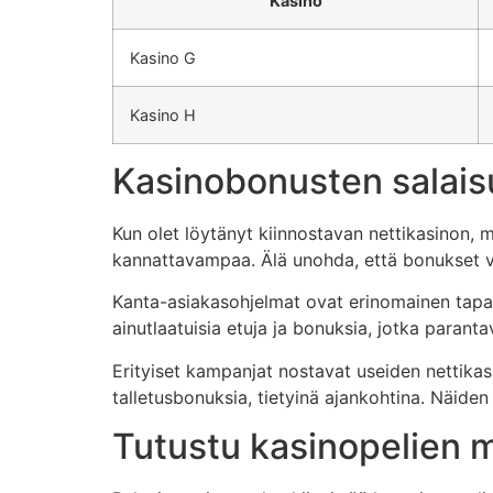
Kasino
Kasino G
Kasino H
Kasinobonusten salais
Kun olet löytänyt kiinnostavan nettikasinon,
kannattavampaa. Älä unohda, että bonukset v
Kanta-asiakasohjelmat ovat erinomainen tapa sa
ainutlaatuisia etuja ja bonuksia, jotka parant
Erityiset kampanjat nostavat useiden nettikasi
talletusbonuksia, tietyinä ajankohtina. Näid
Tutustu kasinopelien