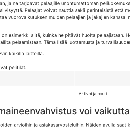
an, ja ne tarjoavat pelaajille unohtumattoman pelikokemuksen
iivisyyttä. Pelaajat voivat nauttia sekä perinteisistä että 
taa vuorovaikutuksen muiden pelaajien ja jakajien kanssa, 
n esimerkki siitä, kuinka he pitävät huolta pelaajistaan. He
a hallita pelaamistaan. Tämä lisää luottamusta ja turvallisuu
n kaikilla laitteilla.
vät pelitilat.
Aktivoi ja nauti
 maineenvahvistus voi vaikutt
noiden arvioihin ja asiakasarvosteluihin. Näiden avulla saa