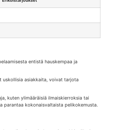
Erikoistarjoukset
 pelaamisesta entistä hauskempaa ja
uskollisia asiakkaita, voivat tarjota
a, kuten ylimääräisiä ilmaiskierroksia tai
ja parantaa kokonaisvaltaista pelikokemusta.