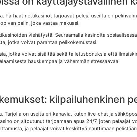
oissa on käyttäjäystävällinen k
. Parhaat nettikasinot tarjoavat pelejä useilta eri pelinvalm
 sopivan pelin, joka vastaa makuasi.
tikasinoiden viehätystä. Seuraamalla kasinoita sosiaalisessa
ta, jotka voivat parantaa pelikokemustasi.
, jotka voivat sisältää sekä talletusbonuksia että ilmaiski
e pelaamisesta hauskempaa ja vähemmän stressaavaa.
kemukset: kilpailuhenkinen p
 Tarjolla on useita eri kanavia, kuten live-chat ja sähköposti
Casino on sitoutunut tarjoamaan apua 24/7, joten pelaajat 
ottamusta, ja pelaajat voivat keskittyä nauttimaan pelistään