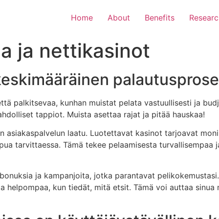
Home
About
Benefits
Researc
a ja nettikasinot
keskimääräinen palautusprose
tä palkitsevaa, kunhan muistat pelata vastuullisesti ja budj
olliset tappiot. Muista asettaa rajat ja pitää hauskaa!
en asiakaspalvelun laatu. Luotettavat kasinot tarjoavat monip
apua tarvittaessa. Tämä tekee pelaamisesta turvallisempaa j
 bonuksia ja kampanjoita, jotka parantavat pelikokemustasi. 
olla helpompaa, kun tiedät, mitä etsit. Tämä voi auttaa sin