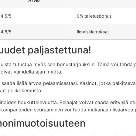
Arvio
4.5/5
0% talletusbonus
4.8/5
Ilmaiskierrokset
uudet paljastettuna!
 muista tutustua myös sen bonustarjouksiin. Tämä voi tehdä
oivat vaihdella ajan myötä.
ada lisää arvoa pelaamisestasi. Kasinot, jotka palkitsevat 
avat pelikokemusta.
noiden houkuttelevuutta. Pelaajat voivat saada erityisiä etuj
en kampanjoiden seuraaminen voi tuoda mukanaan lisäarvoa 
 monimuotoisuuteen