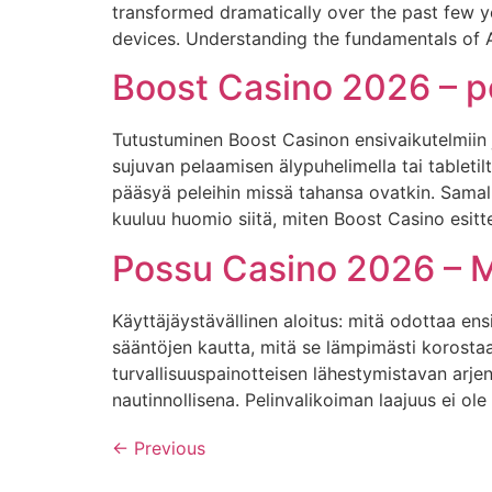
transformed dramatically over the past few ye
devices. Understanding the fundamentals of 
Boost Casino 2026 – pel
Tutustuminen Boost Casinon ensivaikutelmiin 
sujuvan pelaamisen älypuhelimella tai tabletilt
pääsyä peleihin missä tahansa ovatkin. Samall
kuuluu huomio siitä, miten Boost Casino esitt
Possu Casino 2026 – Mo
Käyttäjäystävällinen aloitus: mitä odottaa e
sääntöjen kautta, mitä se lämpimästi korostaa
turvallisuuspainotteisen lähestymistavan arjen
nautinnollisena. Pelinvalikoiman laajuus ei ol
←
Previous