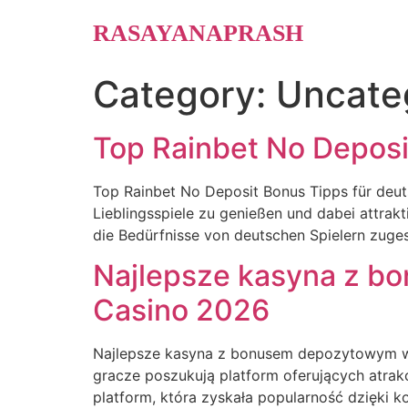
Skip
RASAYANAPRASH
to
content
Category:
Uncate
Top Rainbet No Deposi
Top Rainbet No Deposit Bonus Tipps für deuts
Lieblingsspiele zu genießen und dabei attrakt
die Bedürfnisse von deutschen Spielern zuges
Najlepsze kasyna z 
Casino 2026
Najlepsze kasyna z bonusem depozytowym w 
gracze poszukują platform oferujących atra
platform, która zyskała popularność dzięki 