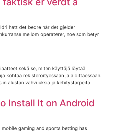
faktisk er verdt å
dri hatt det bedre når det gjelder
onkurranse mellom operatører, noe som betyr
iaatteet sekä se, miten käyttäjä löytää
aaja kohtaa rekisteröityessään ja aloittaessaan.
in alustan vahvuuksia ja kehitystarpeita.
Install It on Android
f mobile gaming and sports betting has