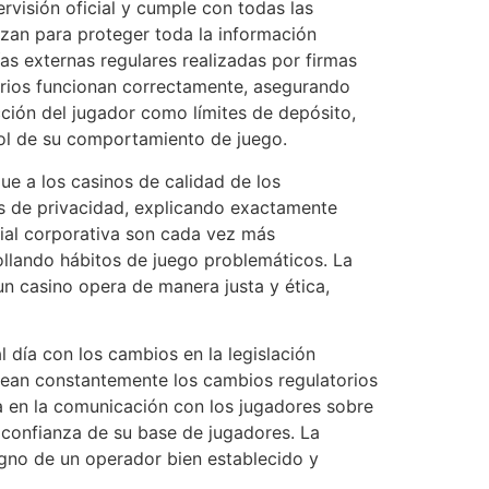
visión oficial y cumple con todas las
lizan para proteger toda la información
rías externas regulares realizadas por firmas
orios funcionan correctamente, asegurando
ción del jugador como límites de depósito,
rol de su comportamiento de juego.
gue a los casinos de calidad de los
s de privacidad, explicando exactamente
cial corporativa son cada vez más
llando hábitos de juego problemáticos. La
n casino opera de manera justa y ética,
 día con los cambios en la legislación
rean constantemente los cambios regulatorios
a en la comunicación con los jugadores sobre
a confianza de su base de jugadores. La
igno de un operador bien establecido y