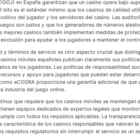
DGOJ) en España garantizan que un casino opera bajo super
6 bits es el estándar mínimo que los casinos de calidad uti
positivo del jugador y los servidores del casino. Las audito
 juegos son justos y que los generadores de números aleat
os mejores casinos también implementan medidas de protec
-exclusión para ayudar a los jugadores a mantener el cont
d y términos de servicio es otro aspecto crucial que distin
asinos móviles españoles publican claramente sus política
datos de los jugadores. Las políticas de responsabilidad so
recursos y apoyo para jugadores que puedan estar desarro
s como eCOGRA proporciona una garantía adicional de que u
 industria del juego online.
inuo que requiere que los casinos móviles se mantengan al
tienen equipos dedicados de expertos legales que monito
umpla con todos los requisitos aplicables. La transparenci
a característica de los casinos responsables que valoran l
requisitos regulatorios sin interrumpir el servicio es un s