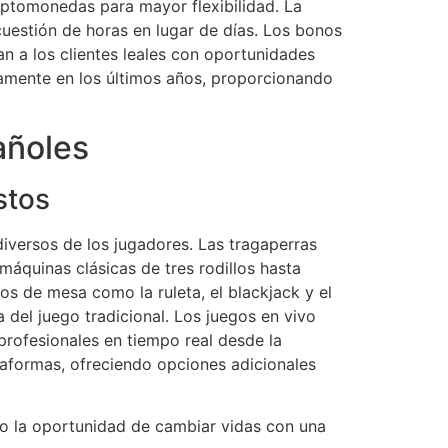
riptomonedas para mayor flexibilidad. La
cuestión de horas en lugar de días. Los bonos
n a los clientes leales con oportunidades
camente en los últimos años, proporcionando
añoles
stos
iversos de los jugadores. Las tragaperras
áquinas clásicas de tres rodillos hasta
os de mesa como la ruleta, el blackjack y el
del juego tradicional. Los juegos en vivo
profesionales en tiempo real desde la
taformas, ofreciendo opciones adicionales
do la oportunidad de cambiar vidas con una