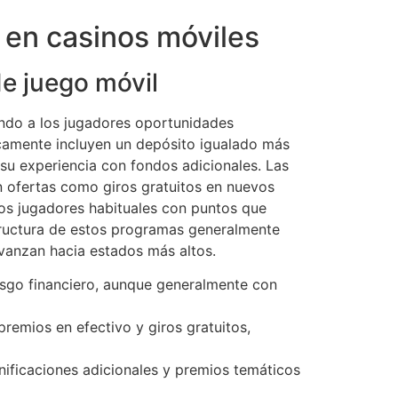
 en casinos móviles
de juego móvil
endo a los jugadores oportunidades
icamente incluyen un depósito igualado más
su experiencia con fondos adicionales. Las
 ofertas como giros gratuitos en nuevos
os jugadores habituales con puntos que
structura de estos programas generalmente
vanzan hacia estados más altos.
esgo financiero, aunque generalmente con
emios en efectivo y giros gratuitos,
nificaciones adicionales y premios temáticos