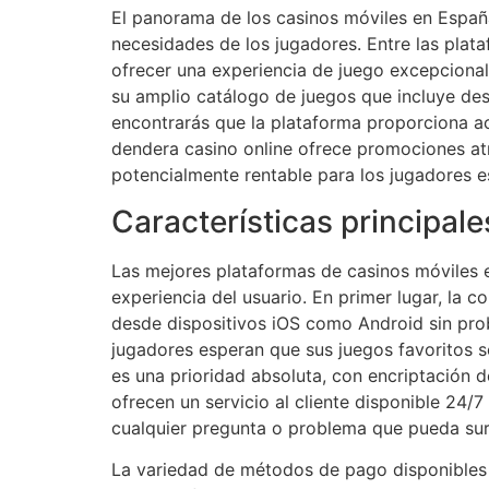
El panorama de los casinos móviles en España
necesidades de los jugadores. Entre las pla
ofrecer una experiencia de juego excepcional 
su amplio catálogo de juegos que incluye de
encontrarás que la plataforma proporciona ac
dendera casino online ofrece promociones at
potencialmente rentable para los jugadores e
Características principal
Las mejores plataformas de casinos móviles e
experiencia del usuario. En primer lugar, la 
desde dispositivos iOS como Android sin probl
jugadores esperan que sus juegos favoritos s
es una prioridad absoluta, con encriptación 
ofrecen un servicio al cliente disponible 24/7
cualquier pregunta o problema que pueda surg
La variedad de métodos de pago disponibles e