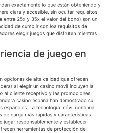
endan exactamente lo que están obteniendo y
a clara y accesible, sin ocultar requisitos
e entre 25x y 35x el valor del bono) son un
acidad de cumplir con los requisitos de
adores elegir juegos que disfruten mientras
eriencia de juego en
en opciones de alta calidad que ofrecen
erar al elegir un casino móvil incluyen la
io al cliente receptivo y las promociones
 dendera casino españa han demostrado su
es españoles. La tecnología móvil continúa
 de carga más rápidas y características
de jugar responsablemente y establecer
ofrecen herramientas de protección del