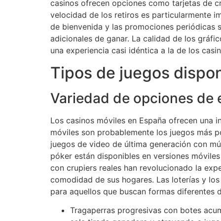
casinos ofrecen opciones como tarjetas de cré
velocidad de los retiros es particularmente 
de bienvenida y las promociones periódicas 
adicionales de ganar. La calidad de los gráf
una experiencia casi idéntica a la de los casin
Tipos de juegos dispo
Variedad de opciones de e
Los casinos móviles en España ofrecen una in
móviles son probablemente los juegos más pop
juegos de video de última generación con múlt
póker están disponibles en versiones móviles
con crupiers reales han revolucionado la expe
comodidad de sus hogares. Las loterías y lo
para aquellos que buscan formas diferentes d
Tragaperras progresivas con botes acum