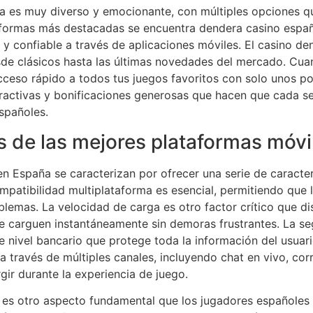
 es muy diverso y emocionante, con múltiples opciones que
taformas más destacadas se encuentra dendera casino españ
y confiable a través de aplicaciones móviles. El casino de
sde clásicos hasta las últimas novedades del mercado. Cua
ceso rápido a todos tus juegos favoritos con solo unos po
ractivas y bonificaciones generosas que hacen que cada s
spañoles.
es de las mejores plataformas móvi
n España se caracterizan por ofrecer una serie de caracter
compatibilidad multiplataforma es esencial, permitiendo que
emas. La velocidad de carga es otro factor crítico que dis
e carguen instantáneamente sin demoras frustrantes. La se
de nivel bancario que protege toda la información del usua
 a través de múltiples canales, incluyendo chat en vivo, cor
ir durante la experiencia de juego.
s otro aspecto fundamental que los jugadores españoles va