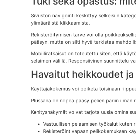
Tuki sekä opastus: mit
Sivuston navigointi keskittyy selkeisiin kateg
ylimääräistä klikkaamista.
Rekisteröitymisen tarve voi olla poikkeukselli
pääsyn, mutta on silti hyvä tarkistaa mahdollis
Mobiiliratkaisut on toteutettu siten, että käyt
selaimen välillä. Responsiivinen suunnittelu va
Havaitut heikkoudet j
Käyttäjäkokemus voi poiketa toisinaan riippue
Plussana on nopea pääsy pelien pariin ilman r
Kehitysnäkymät voivat tarjota uusia ominaisu
Vastuullisen pelaamisen työkalut kuten r
Rekisteröintivapaan pelikokemuksen kä