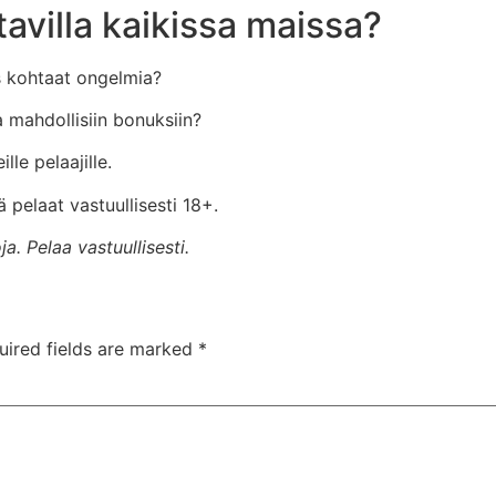
avilla kaikissa maissa?
os kohtaat ongelmia?
a mahdollisiin bonuksiin?
lle pelaajille.
 pelaat vastuullisesti 18+.
a. Pelaa vastuullisesti.
uired fields are marked
*