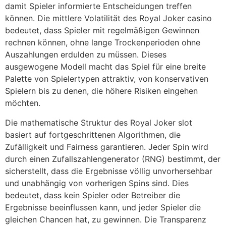
damit Spieler informierte Entscheidungen treffen
können. Die mittlere Volatilität des Royal Joker casino
bedeutet, dass Spieler mit regelmäßigen Gewinnen
rechnen können, ohne lange Trockenperioden ohne
Auszahlungen erdulden zu müssen. Dieses
ausgewogene Modell macht das Spiel für eine breite
Palette von Spielertypen attraktiv, von konservativen
Spielern bis zu denen, die höhere Risiken eingehen
möchten.
Die mathematische Struktur des Royal Joker slot
basiert auf fortgeschrittenen Algorithmen, die
Zufälligkeit und Fairness garantieren. Jeder Spin wird
durch einen Zufallszahlengenerator (RNG) bestimmt, der
sicherstellt, dass die Ergebnisse völlig unvorhersehbar
und unabhängig von vorherigen Spins sind. Dies
bedeutet, dass kein Spieler oder Betreiber die
Ergebnisse beeinflussen kann, und jeder Spieler die
gleichen Chancen hat, zu gewinnen. Die Transparenz