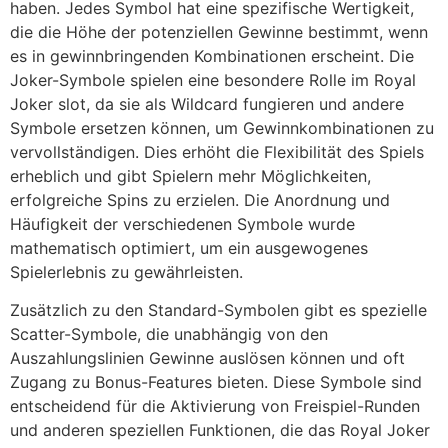
haben. Jedes Symbol hat eine spezifische Wertigkeit,
die die Höhe der potenziellen Gewinne bestimmt, wenn
es in gewinnbringenden Kombinationen erscheint. Die
Joker-Symbole spielen eine besondere Rolle im Royal
Joker slot, da sie als Wildcard fungieren und andere
Symbole ersetzen können, um Gewinnkombinationen zu
vervollständigen. Dies erhöht die Flexibilität des Spiels
erheblich und gibt Spielern mehr Möglichkeiten,
erfolgreiche Spins zu erzielen. Die Anordnung und
Häufigkeit der verschiedenen Symbole wurde
mathematisch optimiert, um ein ausgewogenes
Spielerlebnis zu gewährleisten.
Zusätzlich zu den Standard-Symbolen gibt es spezielle
Scatter-Symbole, die unabhängig von den
Auszahlungslinien Gewinne auslösen können und oft
Zugang zu Bonus-Features bieten. Diese Symbole sind
entscheidend für die Aktivierung von Freispiel-Runden
und anderen speziellen Funktionen, die das Royal Joker