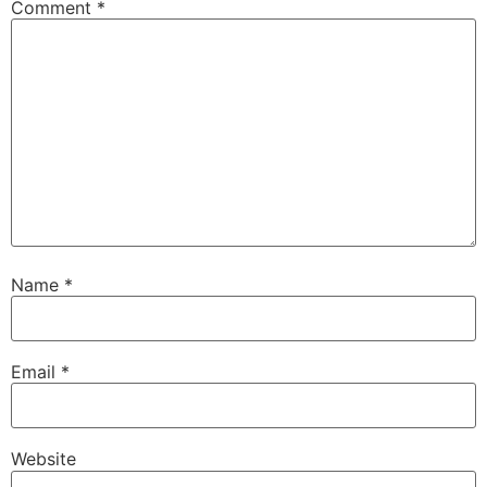
Comment
*
Name
*
Email
*
Website