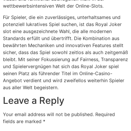
wettbewerbsintensiven Welt der Online-Slots.
Für Spieler, die ein zuverlässiges, unterhaltsames und
potenziell lukratives Spiel suchen, ist das Royal Joker
slot eine ausgezeichnete Wahl, die alle modernen
Standards erfüllt und übertrifft. Die Kombination aus
bewährten Mechaniken und innovativen Features stellt
sicher, dass das Spiel sowohl zeitlos als auch zeitgemäß
bleibt. Mit seiner Fokussierung auf Fairness, Transparenz
und Spielervergnügen hat sich das Royal Joker spiel
seinen Platz als führender Titel im Online-Casino-
Angebot verdient und wird zweifellos weiterhin Spieler
aus aller Welt begeistern.
Leave a Reply
Your email address will not be published.
Required
fields are marked
*